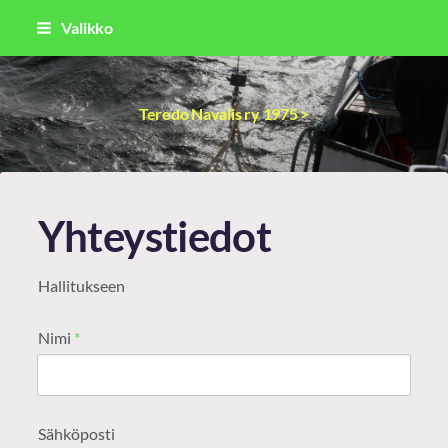
Siirry
Valikko
sivun
sisältöön
Teredo Navalis ry 1975 >
Yhteystiedot
Hallitukseen
Nimi
*
Sähköposti