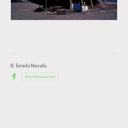
©
Teredo Navalis
Tehty Yhdistysavaimella
Facebook