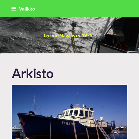
Siirry
Valikko
sivun
sisältöön
Teredo Navalis ry 1975 >
Arkisto