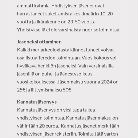
ammattiryhmiä. Yhdistyksen jäsenet ovat
harrastaneet sukeltamista keskimäärin 10-20
vuotta ja ikärakenne on 23-50 vuotta.
Yhdistyksellä ei ole varsinaista nuorisotoimintaa.
Jäseneksi ottaminen
Kaikki meriarkeologiasta kiinnostuneet voivat
osallistua Teredon toimintaan. Vuosikokous voi
hyväksyä henkilön jäseneksi. Vain varsinaisilla
jäsenillä on puhe- ja äänestysoikeus
vuosikokouksessa. Jäsenmaksu vuonna 2024 on
25€ ja liittymismaksu 50€
Kannatusjäsenyys
Kannatusjäsenyys on yksi tapa tukea
yhdistyksen toimintaa. Kannatusjäsenmaksu on
vähintään 20 euroa. Kannatusjäsenet merkitään
yhdistyksen jäsenrekisteriin. Toimita tätä varten