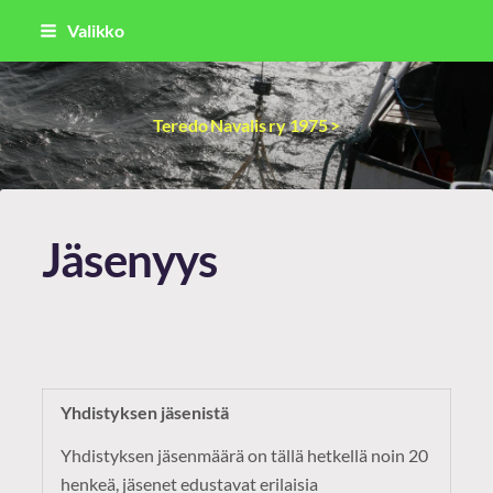
Siirry
Valikko
sivun
sisältöön
Teredo Navalis ry 1975 >
Jäsenyys
Yhdistyksen jäsenistä
Yhdistyksen jäsenmäärä on tällä hetkellä noin 20
henkeä, jäsenet edustavat erilaisia