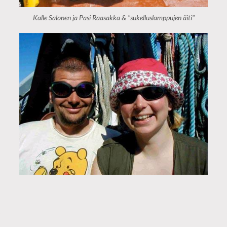
Kalle Salonen ja Pasi Raasakka & "sukelluslamppujen äiti"