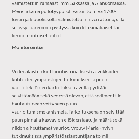
valmistettiin runsaasti mm. Saksassa ja Alankomaissa.
Merellä tämä pullotyyppi oli varsin toimiva 1700-
luvun jälkipuoliskolla valmistettuihin verrattuna, sillä
se pysyi paremmin pystyssä kuin litteämahaiset tai
lieriönmuotoiset pullot.
Monitorointia
Vedenalaisten kulttuurihistoriallisesti arvokkaiden
kohteiden ympäristöjen tutkimuksen ja puun
vauriotekijöiden kartoituksen avulla pyritään
selvittämään sekä vedessä olevan, että sedimenttiin
hautautuneen vettyneen puun
vaurioitumismekanismeja. Tarkoituksena on selvittää
puun pinnalla kasvavien eliöiden laatu ja määrä sekä
niiden aiheuttamat vauriot. Vrouw Maria -hylyn
tutkimuksissa ympäristöasiantuntijana toimii