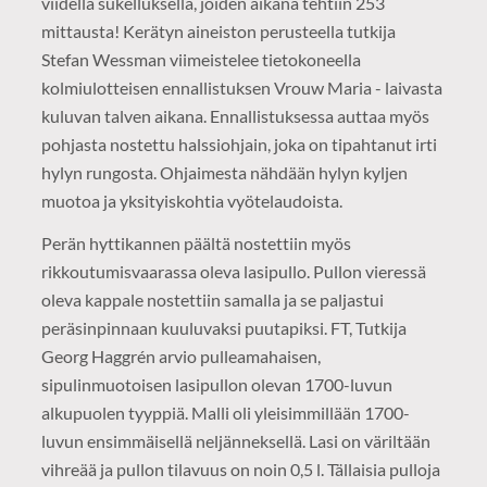
viidellä sukelluksella, joiden aikana tehtiin 253
mittausta! Kerätyn aineiston perusteella tutkija
Stefan Wessman viimeistelee tietokoneella
kolmiulotteisen ennallistuksen Vrouw Maria - laivasta
kuluvan talven aikana. Ennallistuksessa auttaa myös
pohjasta nostettu halssiohjain, joka on tipahtanut irti
hylyn rungosta. Ohjaimesta nähdään hylyn kyljen
muotoa ja yksityiskohtia vyötelaudoista.
Perän hyttikannen päältä nostettiin myös
rikkoutumisvaarassa oleva lasipullo. Pullon vieressä
oleva kappale nostettiin samalla ja se paljastui
peräsinpinnaan kuuluvaksi puutapiksi. FT, Tutkija
Georg Haggrén arvio pulleamahaisen,
sipulinmuotoisen lasipullon olevan 1700-luvun
alkupuolen tyyppiä. Malli oli yleisimmillään 1700-
luvun ensimmäisellä neljänneksellä. Lasi on väriltään
vihreää ja pullon tilavuus on noin 0,5 l. Tällaisia pulloja