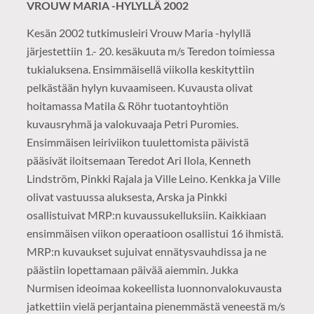
VROUW MARIA -HYLYLLÄ 2002
Kesän 2002 tutkimusleiri Vrouw Maria -hylyllä
järjestettiin 1.- 20. kesäkuuta m/s Teredon toimiessa
tukialuksena. Ensimmäisellä viikolla keskityttiin
pelkästään hylyn kuvaamiseen. Kuvausta olivat
hoitamassa Matila & Röhr tuotantoyhtiön
kuvausryhmä ja valokuvaaja Petri Puromies.
Ensimmäisen leiriviikon tuulettomista päivistä
pääsivät iloitsemaan Teredot Ari Ilola, Kenneth
Lindström, Pinkki Rajala ja Ville Leino. Kenkka ja Ville
olivat vastuussa aluksesta, Arska ja Pinkki
osallistuivat MRP:n kuvaussukelluksiin. Kaikkiaan
ensimmäisen viikon operaatioon osallistui 16 ihmistä.
MRP:n kuvaukset sujuivat ennätysvauhdissa ja ne
päästiin lopettamaan päivää aiemmin. Jukka
Nurmisen ideoimaa kokeellista luonnonvalokuvausta
jatkettiin vielä perjantaina pienemmästä veneestä m/s