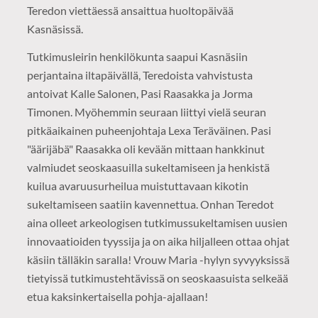
Teredon viettäessä ansaittua huoltopäivää
Kasnäsissä.
Tutkimusleirin henkilökunta saapui Kasnäsiin
perjantaina iltapäivällä, Teredoista vahvistusta
antoivat Kalle Salonen, Pasi Raasakka ja Jorma
Timonen. Myöhemmin seuraan liittyi vielä seuran
pitkäaikainen puheenjohtaja Lexa Teräväinen. Pasi
"äärijäbä" Raasakka oli kevään mittaan hankkinut
valmiudet seoskaasuilla sukeltamiseen ja henkistä
kuilua avaruusurheilua muistuttavaan kikotin
sukeltamiseen saatiin kavennettua. Onhan Teredot
aina olleet arkeologisen tutkimussukeltamisen uusien
innovaatioiden tyyssija ja on aika hiljalleen ottaa ohjat
käsiin tälläkin saralla! Vrouw Maria -hylyn syvyyksissä
tietyissä tutkimustehtävissä on seoskaasuista selkeää
etua kaksinkertaisella pohja-ajallaan!