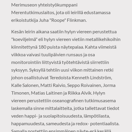
Merimuseon yhteistyökumppani
Merentutkimuslaitos, jota oli leirillä edustamassa
erikoistutkija Juha "Roope" Flinkman.
Kesän leirin aikana saatiin hylyn viereen perustettua
"koeviljelmä" eli hylyn viereen vietiin metallikehikoihin
kiinnitettynä 180 puista näytepalaa. Kahta viimeistä
viikkoa vaivasi tuulipäivien runsaus ja osa
monitorointiin liittyvistä työtehtävistä siirrettiin
syksyyn. Syksyllä tehtiin uusi viikon mittainen retki
johon osallistuivat Teredoista Kenneth Lindström,
Kalle Salonen, Matti Raivio, Seppo Roivainen, Jorma
Timonen, Matias Laitinen ja Riikka Alvik. Hylyn
viereen perustettiin oseanografinen tutkimusasema
laskemalla sinne mittalaitteita, jotka tallettavat tiedot
veden happi- ja suolapitoisuudesta, lämpötilasta,
happamuudesta, sameudesta ja redox- potentiaalista.
Samalla nostettiin ensimmäinen näyte-erä kesällä