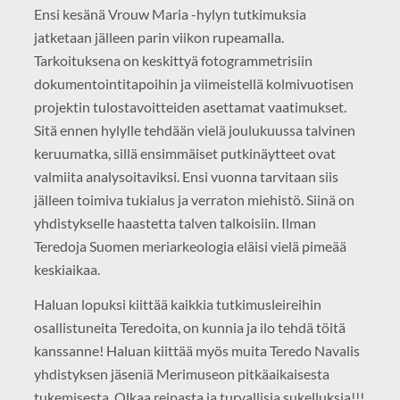
Ensi kesänä Vrouw Maria -hylyn tutkimuksia
jatketaan jälleen parin viikon rupeamalla.
Tarkoituksena on keskittyä fotogrammetrisiin
dokumentointitapoihin ja viimeistellä kolmivuotisen
projektin tulostavoitteiden asettamat vaatimukset.
Sitä ennen hylylle tehdään vielä joulukuussa talvinen
keruumatka, sillä ensimmäiset putkinäytteet ovat
valmiita analysoitaviksi. Ensi vuonna tarvitaan siis
jälleen toimiva tukialus ja verraton miehistö. Siinä on
yhdistykselle haastetta talven talkoisiin. Ilman
Teredoja Suomen meriarkeologia eläisi vielä pimeää
keskiaikaa.
Haluan lopuksi kiittää kaikkia tutkimusleireihin
osallistuneita Teredoita, on kunnia ja ilo tehdä töitä
kanssanne! Haluan kiittää myös muita Teredo Navalis
yhdistyksen jäseniä Merimuseon pitkäaikaisesta
tukemisesta. Olkaa reipasta ja turvallisia sukelluksia!!!