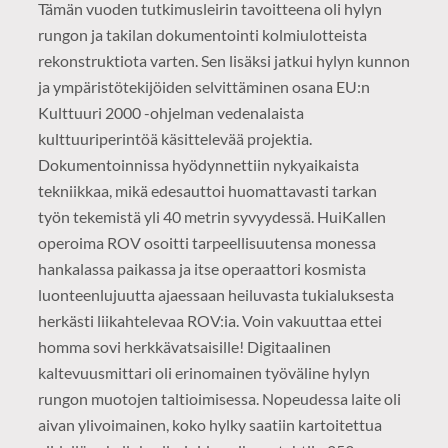
Tämän vuoden tutkimusleirin tavoitteena oli hylyn
rungon ja takilan dokumentointi kolmiulotteista
rekonstruktiota varten. Sen lisäksi jatkui hylyn kunnon
ja ympäristötekijöiden selvittäminen osana EU:n
Kulttuuri 2000 -ohjelman vedenalaista
kulttuuriperintöä käsittelevää projektia.
Dokumentoinnissa hyödynnettiin nykyaikaista
tekniikkaa, mikä edesauttoi huomattavasti tarkan
työn tekemistä yli 40 metrin syvyydessä. HuiKallen
operoima ROV osoitti tarpeellisuutensa monessa
hankalassa paikassa ja itse operaattori kosmista
luonteenlujuutta ajaessaan heiluvasta tukialuksesta
herkästi liikahtelevaa ROV:ia. Voin vakuuttaa ettei
homma sovi herkkävatsaisille! Digitaalinen
kaltevuusmittari oli erinomainen työväline hylyn
rungon muotojen taltioimisessa. Nopeudessa laite oli
aivan ylivoimainen, koko hylky saatiin kartoitettua