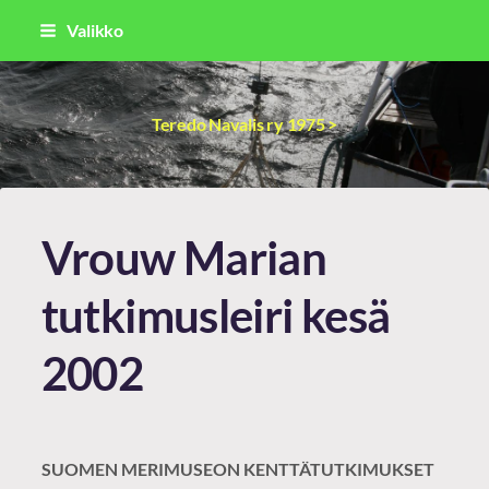
Siirry
Valikko
sivun
sisältöön
Teredo Navalis ry 1975 >
Vrouw Marian
tutkimusleiri kesä
2002
SUOMEN MERIMUSEON KENTTÄTUTKIMUKSET