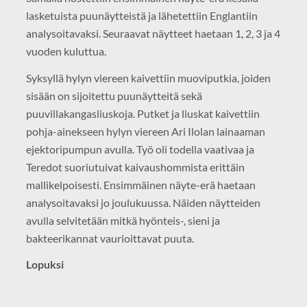
lasketuista puunäytteistä ja lähetettiin Englantiin
analysoitavaksi. Seuraavat näytteet haetaan 1, 2, 3 ja 4
vuoden kuluttua.
Syksyllä hylyn viereen kaivettiin muoviputkia, joiden
sisään on sijoitettu puunäytteitä sekä
puuvillakangasliuskoja. Putket ja liuskat kaivettiin
pohja-ainekseen hylyn viereen Ari Ilolan lainaaman
ejektoripumpun avulla. Työ oli todella vaativaa ja
Teredot suoriutuivat kaivaushommista erittäin
mallikelpoisesti. Ensimmäinen näyte-erä haetaan
analysoitavaksi jo joulukuussa. Näiden näytteiden
avulla selvitetään mitkä hyönteis-, sieni ja
bakteerikannat vaurioittavat puuta.
Lopuksi